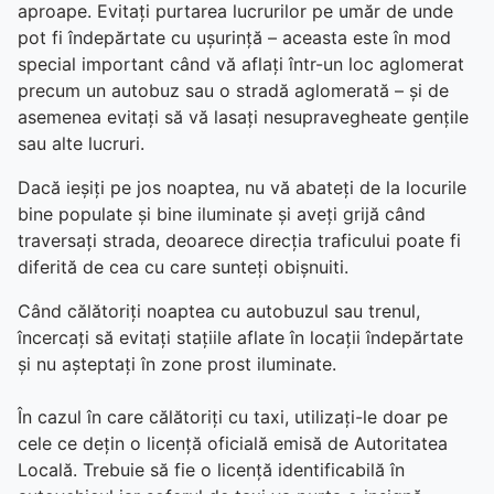
aproape. Evitați purtarea lucrurilor pe umăr de unde
pot fi îndepărtate cu ușurință – aceasta este în mod
special important când vă aflați într-un loc aglomerat
precum un autobuz sau o stradă aglomerată – și de
asemenea evitați să vă lasați nesupravegheate gențile
sau alte lucruri.
Dacă ieșiți pe jos noaptea, nu vă abateți de la locurile
bine populate și bine iluminate și aveți grijă când
traversați strada, deoarece direcția traficului poate fi
diferită de cea cu care sunteți obișnuiti.
Când călătoriți noaptea cu autobuzul sau trenul,
încercați să evitați stațiile aflate în locații îndepărtate
și nu așteptați în zone prost iluminate.
În cazul în care călătoriți cu taxi, utilizați-le doar pe
cele ce dețin o licență oficială emisă de Autoritatea
Locală. Trebuie să fie o licență identificabilă în