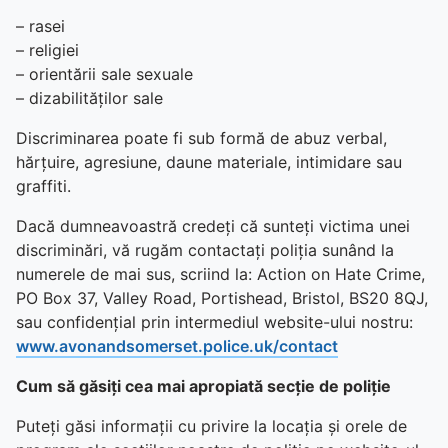
– rasei
– religiei
– orientării sale sexuale
– dizabilităților sale
Discriminarea poate fi sub formă de abuz verbal,
hărțuire, agresiune, daune materiale, intimidare sau
graffiti.
Dacă dumneavoastră credeți că sunteți victima unei
discriminări, vă rugăm contactați poliția sunând la
numerele de mai sus, scriind la: Action on Hate Crime,
PO Box 37, Valley Road, Portishead, Bristol, BS20 8QJ,
sau confidențial prin intermediul website-ului nostru:
www.avonandsomerset.police.uk/contact
Cum să găsiți cea mai apropiată secție de poliție
Puteți găsi informații cu privire la locația și orele de