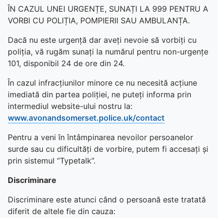
ÎN CAZUL UNEI URGENȚE, SUNAȚI LA 999 PENTRU A
VORBI CU POLIȚIA, POMPIERII SAU AMBULANȚA.
Dacă nu este urgență dar aveți nevoie să vorbiți cu
poliția, vă rugăm sunați la numărul pentru non-urgențe
101, disponibil 24 de ore din 24.
În cazul infracțiunilor minore ce nu necesită acțiune
imediată din partea poliției, ne puteți informa prin
intermediul website-ului nostru la:
www.avonandsomerset.police.uk/contact
Pentru a veni în întâmpinarea nevoilor persoanelor
surde sau cu dificultăți de vorbire, putem fi accesați și
prin sistemul “Typetalk”.
Discriminare
Discriminare este atunci când o persoană este tratată
diferit de altele fie din cauza: