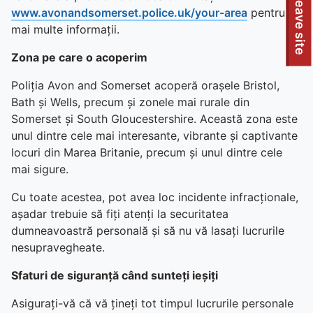
To quickly exit this site, press the Escape key or use this
Leave site
www.avonandsomerset.police.uk/your-area
pentru
mai multe informații.
Zona pe care o acoperim
Poliția Avon and Somerset acoperă orașele Bristol,
Bath și Wells, precum și zonele mai rurale din
Somerset și South Gloucestershire. Această zona este
unul dintre cele mai interesante, vibrante și captivante
locuri din Marea Britanie, precum și unul dintre cele
mai sigure.
Cu toate acestea, pot avea loc incidente infracționale,
așadar trebuie să fiți atenți la securitatea
dumneavoastră personală și să nu vă lasați lucrurile
nesupravegheate.
Sfaturi de siguranță când sunteți ieșiți
Asigurați-vă că vă țineți tot timpul lucrurile personale