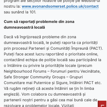
program ale secțiilor noastre de poliție pe website-ul
nostru la:
www.avonandsomerset.police.uk/contact
sau sunând la 101.
Cum să raportați problemele din zona
dumneavoastră locală
Dacă vă îngrijorează probleme din zona
dumneavoastră locală, le puteți raporta ca priorități
prin procesul Parteneri și Comunități Împreună (PACT).
Puteți face acest lucru raportând o prioritate online,
contactând echipa de poliție locală sau participând la
o întâlnire cu privire la prioritățile locale (precum
Neighbourhood Forums – Forumuri pentru Vecinătate,
Safe Stronger Community Groups – Grupuri
Comunitare mai Puternice și Sigure, întâlniri PACT etc.
Vă rugăm rețineți că aceste întâlniri se țin în limba
engleză). Vom colabora cu dumneavoastră și
partenerii noștri pentru a găsi cea mai bună cale de
rezolvare a problemelor locale. Vizitați