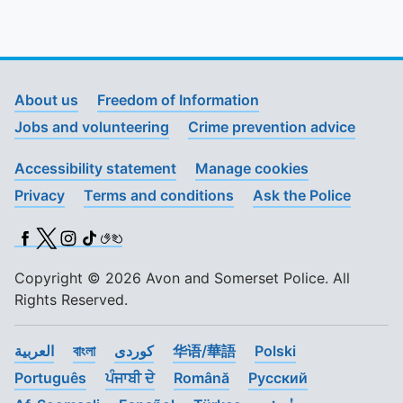
About us
Freedom of Information
Jobs and volunteering
Crime prevention advice
Accessibility statement
Manage cookies
Privacy
Terms and conditions
Ask the Police
Facebook
X (Twitter)
Instagram
TikTok
BSL
Copyright © 2026 Avon and Somerset Police. All
Rights Reserved.
العربية
বাংলা
کوردی
华语/華語
Polski
Português
ਪੰਜਾਬੀ ਦੇ
Română
Pусский